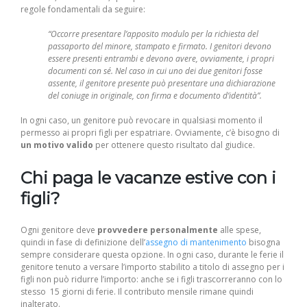
regole fondamentali da seguire:
“Occorre presentare l’apposito modulo per la richiesta del
passaporto del minore, stampato e firmato. I genitori devono
essere presenti entrambi e devono avere, ovviamente, i propri
documenti con sé. Nel caso in cui uno dei due genitori fosse
assente, il genitore presente può presentare una dichiarazione
del coniuge in originale, con firma e documento d’identità”.
In ogni caso, un genitore può revocare in qualsiasi momento il
permesso ai propri figli per espatriare. Ovviamente, c’è bisogno di
un motivo valido
per ottenere questo risultato dal giudice.
Chi paga le vacanze estive con i
figli?
Ogni genitore deve
provvedere personalmente
alle spese,
quindi in fase di definizione dell’
assegno di mantenimento
bisogna
sempre considerare questa opzione. In ogni caso, durante le ferie il
genitore tenuto a versare l’importo stabilito a titolo di assegno per i
figli non può ridurre l’importo: anche se i figli trascorreranno con lo
stesso 15 giorni di ferie. Il contributo mensile rimane quindi
inalterato.