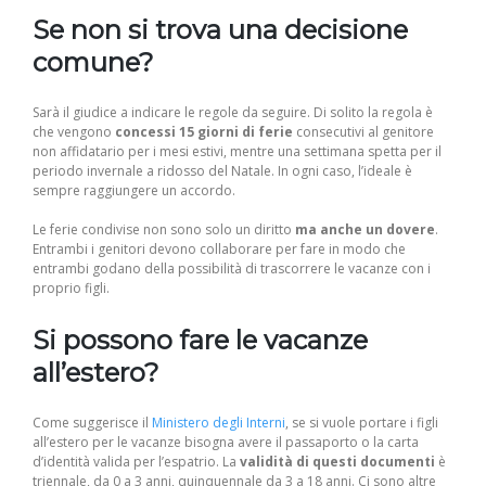
Se non si trova una decisione
comune?
Sarà il giudice a indicare le regole da seguire. Di solito la regola è
che vengono
concessi 15 giorni di ferie
consecutivi al genitore
non affidatario per i mesi estivi, mentre una settimana spetta per il
periodo invernale a ridosso del Natale. In ogni caso, l’ideale è
sempre raggiungere un accordo.
Le ferie condivise non sono solo un diritto
ma anche un dovere
.
Entrambi i genitori devono collaborare per fare in modo che
entrambi godano della possibilità di trascorrere le vacanze con i
proprio figli.
Si possono fare le vacanze
all’estero?
Come suggerisce il
Ministero degli Interni
, se si vuole portare i figli
all’estero per le vacanze bisogna avere il passaporto o la carta
d’identità valida per l’espatrio. La
validità di questi documenti
è
triennale, da 0 a 3 anni, quinquennale da 3 a 18 anni. Ci sono altre