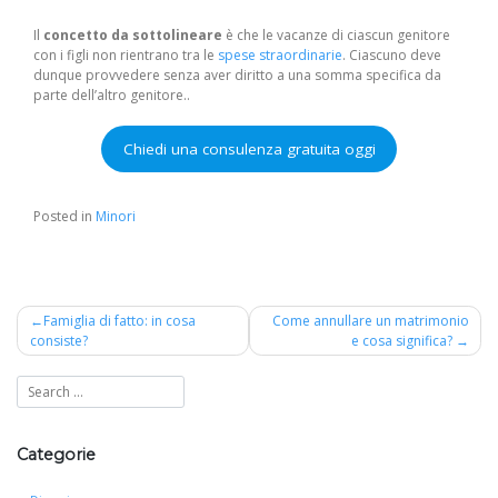
Il
concetto da sottolineare
è che le vacanze di ciascun genitore
con i figli non rientrano tra le
spese straordinarie
. Ciascuno deve
dunque provvedere senza aver diritto a una somma specifica da
parte dell’altro genitore..
Chiedi una consulenza gratuita oggi
Posted in
Minori
Navigazione
Famiglia di fatto: in cosa
Come annullare un matrimonio
consiste?
e cosa significa?
articoli
Categorie