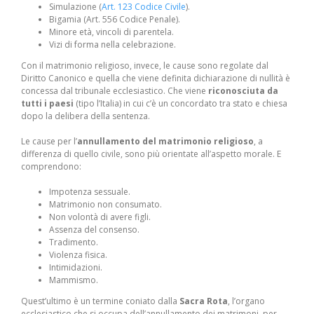
Simulazione (
Art. 123 Codice Civile
).
Bigamia (Art. 556 Codice Penale).
Minore età, vincoli di parentela.
Vizi di forma nella celebrazione.
Con il matrimonio religioso, invece, le cause sono regolate dal
Diritto Canonico e quella che viene definita dichiarazione di nullità è
concessa dal tribunale ecclesiastico. Che viene
riconosciuta da
tutti i paesi
(tipo l’Italia) in cui c’è un concordato tra stato e chiesa
dopo la delibera della sentenza.
Le cause per l’
annullamento del matrimonio religioso
, a
differenza di quello civile, sono più orientate all’aspetto morale. E
comprendono:
Impotenza sessuale.
Matrimonio non consumato.
Non volontà di avere figli.
Assenza del consenso.
Tradimento.
Violenza fisica.
Intimidazioni.
Mammismo.
Quest’ultimo è un termine coniato dalla
Sacra Rota
, l’organo
ecclesiastico che si occupa dell’annullamento dei matrimoni, per