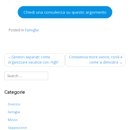
Chiedi una consulenza su questo argomento
Posted in
Famiglia
Navigazione
Genitori separati: come
Convivenza more uxorio, cos’è e
organizzare vacanze con i figli?
come si dimostra
articoli
Categorie
Divorzio
Famiglia
Minori
Separazione