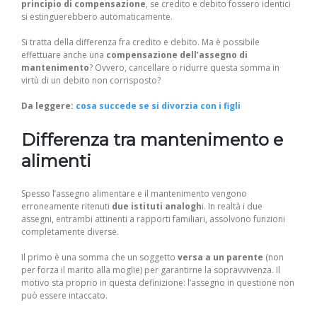
principio di compensazione
, se credito e debito fossero identici
si estinguerebbero automaticamente.
Si tratta della differenza fra credito e debito. Ma è possibile
effettuare anche una
compensazione dell’assegno di
mantenimento
? Ovvero, cancellare o ridurre questa somma in
virtù di un debito non corrisposto?
Da leggere:
cosa succede se si divorzia con i figli
Differenza tra mantenimento e
alimenti
Spesso l’assegno alimentare e il mantenimento vengono
erroneamente ritenuti
due istituti analogh
i. In realtà i due
assegni, entrambi attinenti a rapporti familiari, assolvono funzioni
completamente diverse.
Il primo è una somma che un soggetto
versa a un parente
(non
per forza il marito alla moglie) per garantirne la sopravvivenza. Il
motivo sta proprio in questa definizione: l’assegno in questione non
può essere intaccato.