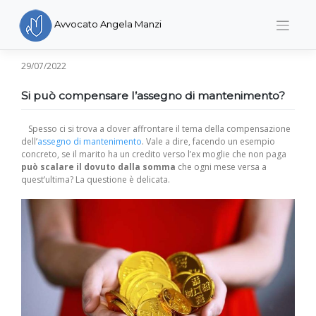
Skip
to
Avvocato Angela Manzi
content
29/07/2022
Si può compensare l’assegno di mantenimento?
Spesso ci si trova a dover affrontare il tema della compensazione
dell’
assegno di mantenimento
. Vale a dire, facendo un esempio
concreto, se il marito ha un credito verso l’ex moglie che non paga
può scalare il dovuto dalla somma
che ogni mese versa a
quest’ultima? La questione è delicata.