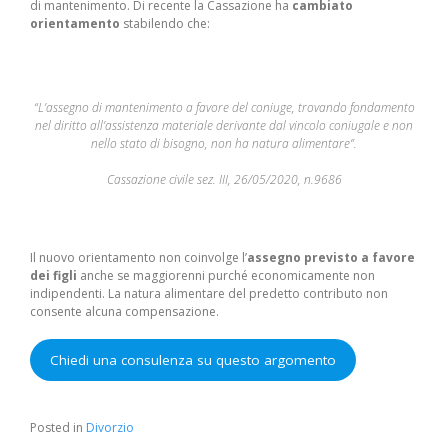
di mantenimento. Di recente la Cassazione ha
cambiato
orientamento
stabilendo che:
“L’assegno di mantenimento a favore del coniuge, trovando fondamento
nel diritto all’assistenza materiale derivante dal vincolo coniugale e non
nello stato di bisogno, non ha natura alimentare”.
Cassazione civile sez. III, 26/05/2020, n.9686
Il nuovo orientamento non coinvolge l’
assegno previsto a favore
dei figli
anche se maggiorenni purché economicamente non
indipendenti. La natura alimentare del predetto contributo non
consente alcuna compensazione.
Chiedi una consulenza su questo argomento
Posted in
Divorzio