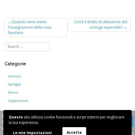
Navigazione
Quando viene meno
Cos’è il diritto di abitazione del
l’assegnazione della casa
coniuge superstite?
articoli
familiare
Categorie
Divorzio
Famiglia
Minori
Separazione
© 2026
Avvocato Angela
Questo
sito utilizza cookie funzionali e script esterni per migliorare
Manzi
la tua esperienza.
Via G. Strigelli 13,
Accetta
Le mie impostazioni
Website by Davvera S.r.l.
20135, Milano