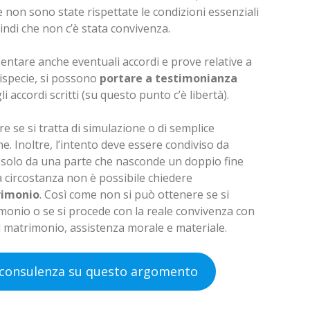
non sono state rispettate le condizioni essenziali
ndi che non c’è stata convivenza.
entare anche eventuali accordi e prove relative a
tispecie, si possono
portare a testimonianza
accordi scritti (su questo punto c’è libertà).
are se si tratta di simulazione o di semplice
e. Inoltre, l’intento deve essere condiviso da
 solo da una parte che nasconde un doppio fine
ta circostanza non è possibile chiedere
rimonio
. Così come non si può ottenere se si
onio o se si procede con la reale convivenza con
 matrimonio, assistenza morale e materiale.
 consulenza su questo argomento