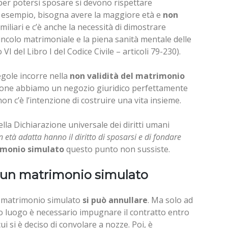
 per potersi sposare si devono rispettare
d esempio, bisogna avere la maggiore età e
non
miliari e c’è anche la necessità di dimostrare
vincolo matrimoniale e la piena sanità mentale delle
 VI del Libro I del Codice Civile – articoli 79-230).
egole incorre nella
non validità del matrimonio
zione abbiamo un negozio giuridico perfettamente
on c’è l’intenzione di costruire una vita insieme.
ella Dichiarazione universale dei diritti umani
 età adatta hanno il diritto di sposarsi e di fondare
monio simulato
questo punto non sussiste.
 un matrimonio simulato
l matrimonio simulato
si può annullare
. Ma solo ad
mo luogo è necessario impugnare il contratto entro
 si è deciso di convolare a nozze. Poi, è