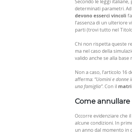
Secondo le leggi italiane,
determinati parametri. A
devono esserci vincoli
fa
l’assenza di un ulteriore 
parti (trovi tutto nel Titolo
Chi non rispetta queste r
ma nel caso della simula
valido anche se alla base n
Non a caso, l’articolo 16 d
afferma:
“Uomini e donne in
una famiglia”
. Con il
matri
Come annullare
Occorre evidenziare che i
alcune condizioni. In pri
un anno dal momento in cui