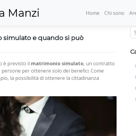
a Manzi
Home
Chi sono
Are
o simulato e quando si può
C
 è previsto il
matrimonio simulato
, un contratto
e persone per ottenere solo dei benefici. Come
o, la possibilità di ottenere la cittadinanza