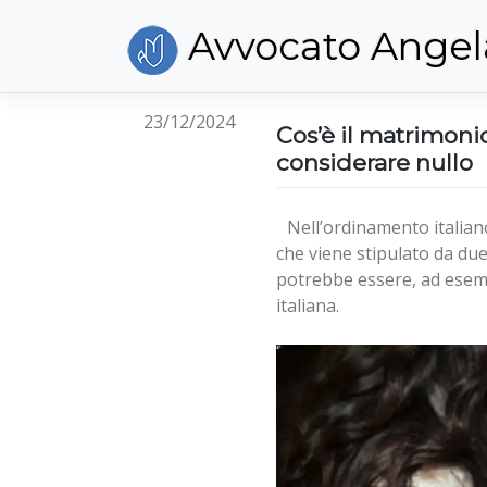
Skip
Avvocato Angel
to
content
23/12/2024
Cos’è il matrimoni
considerare nullo
Nell’ordinamento italiano
che viene stipulato da du
potrebbe essere, ad esempi
italiana.