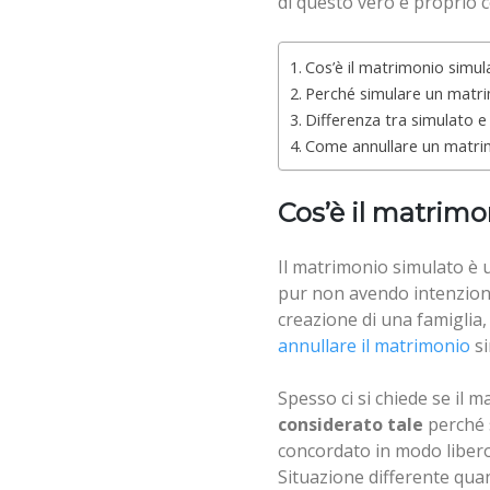
di questo vero e proprio 
Cos’è il matrimonio simul
Perché simulare un matr
Differenza tra simulato e 
Come annullare un matri
Cos’è il matrimo
Il matrimonio simulato è 
pur non avendo intenzione
creazione di una famiglia,
annullare il matrimonio
si
Spesso ci si chiede se il 
considerato tale
perché 
concordato in modo libero,
Situazione differente qua