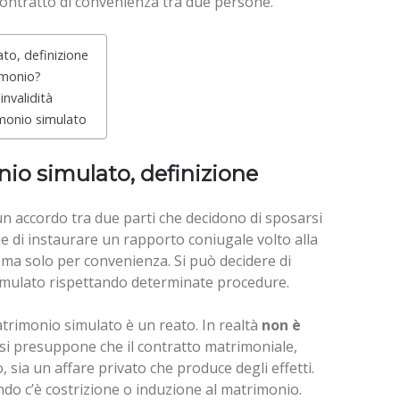
contratto di convenienza tra due persone.
ato, definizione
imonio?
invalidità
monio simulato
nio simulato, definizione
un accordo tra due parti che decidono di sposarsi
 di instaurare un rapporto coniugale volto alla
 ma solo per convenienza. Si può decidere di
mulato rispettando determinate procedure.
matrimonio simulato è un reato. In realtà
non è
si presuppone che il contratto matrimoniale,
 sia un affare privato che produce degli effetti.
ndo c’è costrizione o induzione al matrimonio.