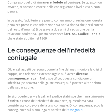
Compreso quello di
rimanere fedele al coniuge
. Se questo non
avviene, ci possono essere delle conseguenze a livello civile. Non
penale.
In passato, l’adulterio era punito con un anno di reclusione: questa
pena era presa in considerazione sia per la donna che per il correo
del reato (l’amante) Si passava a due anni di reclusione per la
relazione adulterina. Questo sosteneva l’
art. 559 Codice Penale
che è stato abolito nel 1969.
Le conseguenze dell’infedeltà
coniugale
Oltre agli aspetti personali, come la fine del matrimonio e la crisi di
coppia, una relazione extraconiugale può avere
diverse
conseguenze legali
. Nello specifico, questa condizione di
infedeltà (se provata nelle giuste misure) può portare all’addebito
della separazione.
Se si procede per vie legali, e il giudice stabilisce che
il matrimonio
è finito
a causa dell’infedeltà di una parte, quest’ultima sarà
considerata colpevole della crisi coniugale. Di conseguenza, ecco le
conseguenze sul piano legale: perdita dell’
assegno di