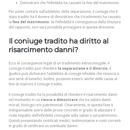
Dimostrare che l’infedeltà ha causato la fine del matrimonio.
Per poter contare sull’addebito della separazione, il coniuge che è
stato tradito ha il dovere di dimostrare che il tradimento ha causato
la
fine del matrimonio
. Se l’infedeltà è conseguenza della chiusura
del rapporto, non sarà possibile proseguire in questa direzione.
Il coniuge tradito ha diritto al
risarcimento danni?
Ecco le conseguenze legali di un tradimento extraconiugale: il
coniuge tradito può chiedere
la separazione e il divorzio
, il
giudice può dichiarare l’addebito al coniuge infedele che rinuncia a
una serie di benefici. Inoltre, possono esserci anche delle cause al
fine di risarcire il coniuge tradito.
Il coniuge tradito ha la possibilità di chiedere il risarcimento danni
nel momento in cui
riesce a dimostrare
che ha subito danni
morali, biologici e/o patrimoniali. Chiaramente, in questa fase è
indispensabile avere delle prove concrete in grado di attestare il
reale impatto dell’infedeltà coniugale sulla salute e sul patrimonio.
Quindi presentando certificati medici, testimonianze e conti correnti
in grado di certificare un eventuale danno.