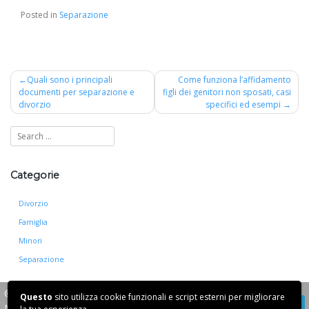
Posted in
Separazione
Navigazione
Quali sono i principali
Come funziona l’affidamento
documenti per separazione e
figli dei genitori non sposati, casi
articoli
divorzio
specifici ed esempi
Categorie
Divorzio
Famiglia
Minori
Separazione
© 2026
Avvocato Angela
Questo
sito utilizza cookie funzionali e script esterni per migliorare
Manzi