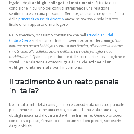
legale – degli
obblighi collegati al matrimonio
. Si tratta di una
condizione in cui uno dei coniugi intraprende una relazione
sentimentale con una persona differente, chiaramente questa è una
delle
principali cause di divorzio
anche se spesso è solo l’effetto
finale di un rapporto ormai logoro.
Nello specifico, possiamo constatare che nell’
articolo 143 del
Codice Civile
si elencano i diritti e doveri reciproci dei coniugi:
“Dal
matrimonio deriva l’obbligo reciproco alla fedeltà, all’assistenza morale
e materiale, alla collaborazione nell’interesse della famiglia e alla
coabitazione”
. Quindi, a prescindere dalle correlazioni psicologiche e
sociali, una relazione extraconiugale è una
violazione di un
obbligo fondamentale
per il matrimonio.
Il tradimento è un reato penale
in Italia?
No, in Italia l’infedeltà coniugale non è considerata un reato punibile
penalmente ma, come anticipato, si tratta di una violazione degli
obblighi nascenti dal
contratto di matrimonio
. Quando procedi
con questo passo, firmando dei documenti ben precisi, sottoscrivi
degli obblighi.