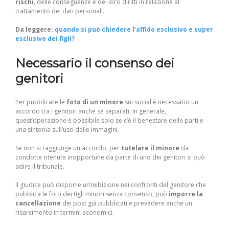
rischi
, delle conseguenze e dei loro diritti in relazione al
trattamento dei dati personali.
Da leggere:
quando si può chiedere l’affido esclusivo e super
esclusivo dei figli?
Necessario il consenso dei
genitori
Per pubblicare le
foto di un minore
sui social è necessario un
accordo tra i genitori anche se separati. In generale,
quest’operazione è possibile solo se c’è il benestare delle parti e
una sintonia sull’uso delle immagini.
Se non si raggiunge un accordo, per
tutelare il minore
da
condotte ritenute inopportune da parte di uno dei genitori si può
adire il tribunale.
Il giudice può disporre un’inibizione nei confronti del genitore che
pubblica le foto dei figli minori senza consenso, può
imporre la
cancellazione
dei post già pubblicati e prevedere anche un
risarcimento in termini economici.