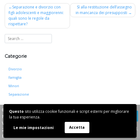
Navigazione
Separazione e divorzio con
Sì alla restituzione dell’assegno
figli adolescenti e maggiorenni:
in mancanza dei presupposti
articoli
quali sono le regole da
rispettare?
Categorie
Divorzio
Famiglia
Minori
Separazione
© 2026
Avvocato Angela
Questo
sito utilizza cookie funzionali e script esterni per migliorare
Manzi
la tua esperienza.
Via G. Strigelli 13,
Accetta
Le mie impostazioni
Website by Davvera S.r.l.
20135, Milano
P.IVA 13294240158