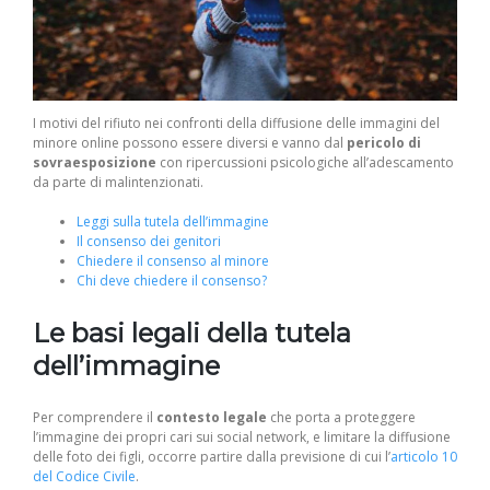
I motivi del rifiuto nei confronti della diffusione delle immagini del
minore online possono essere diversi e vanno dal
pericolo di
sovraesposizione
con ripercussioni psicologiche all’adescamento
da parte di malintenzionati.
Leggi sulla tutela dell’immagine
Il consenso dei genitori
Chiedere il consenso al minore
Chi deve chiedere il consenso?
Le basi legali della tutela
dell’immagine
Per comprendere il
contesto legale
che porta a proteggere
l’immagine dei propri cari sui social network, e limitare la diffusione
delle foto dei figli, occorre partire dalla previsione di cui l’
articolo 10
del Codice Civile
.