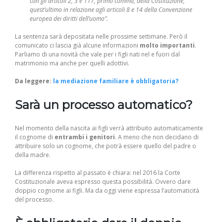
con gli articoli 2, 3 e 117, primo comma, della Costituzione,
quest’ultimo in relazione agli articoli 8 e 14 della Convenzione
europea dei diritti dell’uomo”.
La sentenza sarà depositata nelle prossime settimane. Però il
comunicato ci lascia già alcune informazioni
molto importanti
.
Parliamo di una novità che vale per i figli nati nel e fuori dal
matrimonio ma anche per quelli adottivi.
Da leggere:
la mediazione familiare è obbligatoria?
Sarà un processo automatico?
Nel momento della nascita ai figli verrà attribuito automaticamente
il cognome di
entrambi i genitori
. A meno che non decidano di
attribuire solo un cognome, che potrà essere quello del padre o
della madre.
La differenza rispetto al passato è chiara: nel 2016 la Corte
Costituzionale aveva espresso questa possibilità. Ovvero dare
doppio cognome ai figli. Ma da oggi viene espressa l’automaticità
del processo.