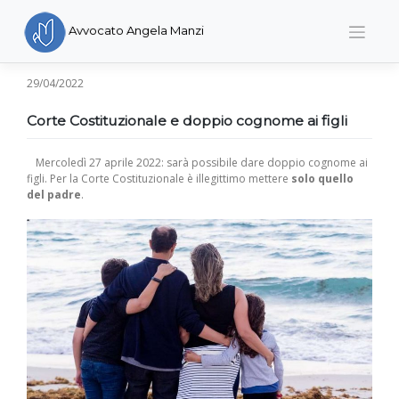
Skip
to
Avvocato Angela Manzi
content
29/04/2022
Corte Costituzionale e doppio cognome ai figli
Mercoledì 27 aprile 2022: sarà possibile dare doppio cognome ai
figli. Per la Corte Costituzionale è illegittimo mettere
solo quello
del padre
.