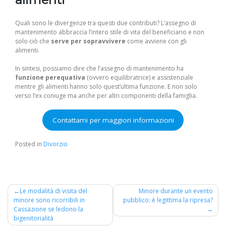
Quali sono le divergenze tra questi due contributi? L’assegno di
mantenimento abbraccia l’intero stile di vita del beneficiario e non
solo ciò che
serve per sopravvivere
come avviene con gli
alimenti.
In sintesi, possiamo dire che l’assegno di mantenimento ha
funzione perequativa
(ovvero equilibratrice) e assistenziale
mentre gli alimenti hanno solo quest’ultima funzione. E non solo
verso l’ex coniuge ma anche per altri componenti della famiglia.
Contattami per maggiori informazioni
Posted in
Divorzio
Navigazione
Le modalità di visita del
Minore durante un evento
minore sono ricorribili in
pubblico: è legittima la ripresa?
articoli
Cassazione se ledono la
bigenitorialità