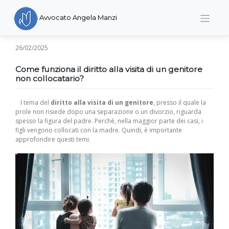
Skip
to
Avvocato Angela Manzi
content
26/02/2025
Come funziona il diritto alla visita di un genitore
non collocatario?
l tema del
diritto alla visita di un genitore
, presso il quale la
prole non risiede dopo una separazione o un divorzio, riguarda
spesso la figura del padre. Perché, nella maggior parte dei casi, i
figli vengono collocati con la madre. Quindi, è importante
approfondire questi temi.