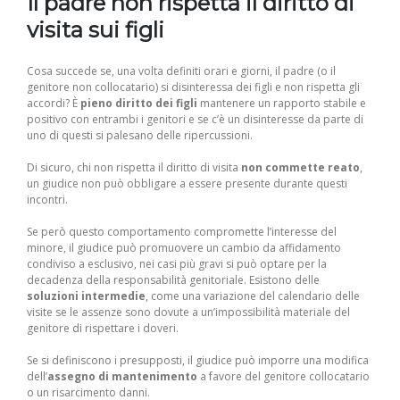
Il padre non rispetta il diritto di
visita sui figli
Cosa succede se, una volta definiti orari e giorni, il padre (o il
genitore non collocatario) si disinteressa dei figli e non rispetta gli
accordi? È
pieno diritto dei figli
mantenere un rapporto stabile e
positivo con entrambi i genitori e se c’è un disinteresse da parte di
uno di questi si palesano delle ripercussioni.
Di sicuro, chi non rispetta il diritto di visita
non commette reato
,
un giudice non può obbligare a essere presente durante questi
incontri.
Se però questo comportamento compromette l’interesse del
minore, il giudice può promuovere un cambio da affidamento
condiviso a esclusivo, nei casi più gravi si può optare per la
decadenza della responsabilità genitoriale. Esistono delle
soluzioni intermedie
, come una variazione del calendario delle
visite se le assenze sono dovute a un’impossibilità materiale del
genitore di rispettare i doveri.
Se si definiscono i presupposti, il giudice può imporre una modifica
dell’
assegno di mantenimento
a favore del genitore collocatario
o un risarcimento danni.