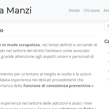
a Manzi
Home
Chi sono
Are
co
C
e in modo scrupoloso
, nei tempi definiti e cercando di
ndo nel settore del diritto familiare come avvocato
o grande attenzione agli aspetti umani e personali di
imento per orientare al meglio le scelte e le azioni.
idata esperienza nei delicati procedimenti che
ortanza della
funzione di consulenza preventiva
e
 esperienza nel settore delle adozioni e aiuto i miei
ibile questo percorso. Spesso per
adottare un figlio
i