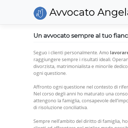
Skip
Avvocato Angel
to
content
Un avvocato sempre al tuo fian
Seguo i clienti personalmente. Amo
lavorar
raggiungere sempre i risultati ideali. Opera
divorzista, matrimonialista e minorile dedic
ogni questione.
Affronto ogni questione nel contesto di rifer
Nel corso degli anni ho maturato una consol
attengono la famiglia, consapevole dell’imp
di risoluzione conciliativa.
Sempre nell’ambito del diritto di famiglia, ho
clienti ad affrontare nel miglior modo poss